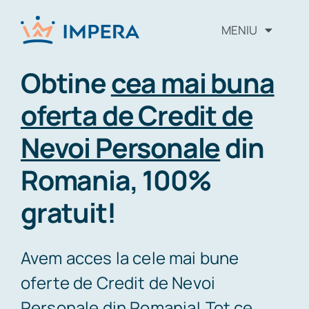
MENIU
Alege tipul de credit
Obtine
cea mai buna
oferta de Credit de
Cum procedam
Nevoi Personale
din
Intrebari frecvente
Romania, 100%
gratuit!
Vezi Scorul Fico
Despre noi
Avem acces la cele mai bune
oferte de Credit de Nevoi
Blog
Personale din Romania! Tot ce