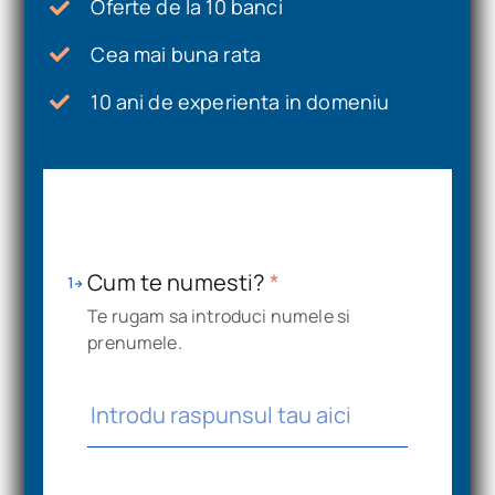
Oferte de la 10 banci
Cea mai buna rata
10 ani de experienta in domeniu
Cum te numesti?
*
1
Te rugam sa introduci numele si
prenumele.