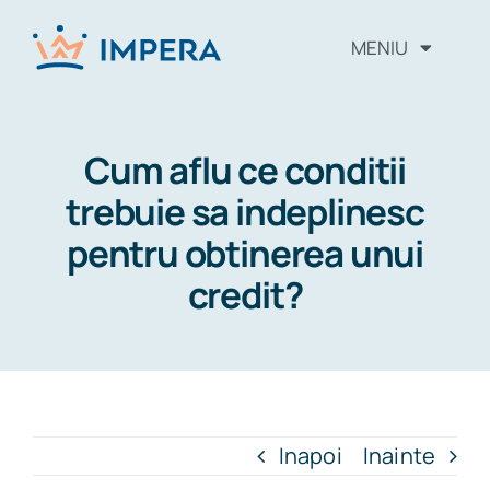
MENIU
Alege tipul de credit
Cum aflu ce conditii
Cum procedam
trebuie sa indeplinesc
pentru obtinerea unui
Intrebari frecvente
credit?
Vezi Scorul Fico
Despre noi
Inapoi
Inainte
Blog