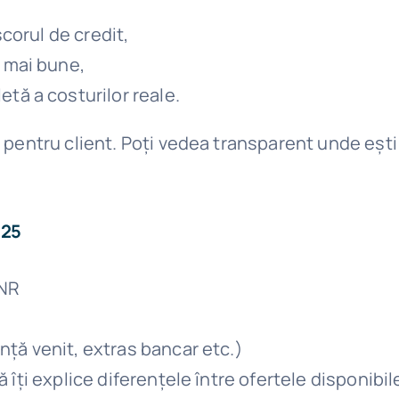
scorul de credit,
 mai bune,
tă a costurilor reale.
entru client. Poți vedea transparent unde ești elig
025
BNR
nță venit, extras bancar etc.)
îți explice diferențele între ofertele disponibil