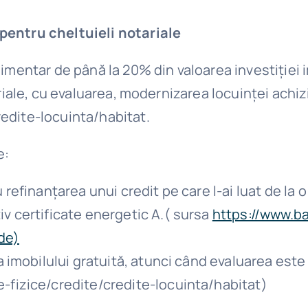
pentru cheltuieli notariale
imentar de până la 20% din valoarea investiției 
ariale, cu evaluarea, modernizarea locuinței achiz
edite-locuinta/habitat.
e:
refinanțarea unui credit pe care l-ai luat de la 
v certificate energetic A.( sursa
https://www.ba
rde)
a imobilului gratuită, atunci când evaluarea es
-fizice/credite/credite-locuinta/habitat)