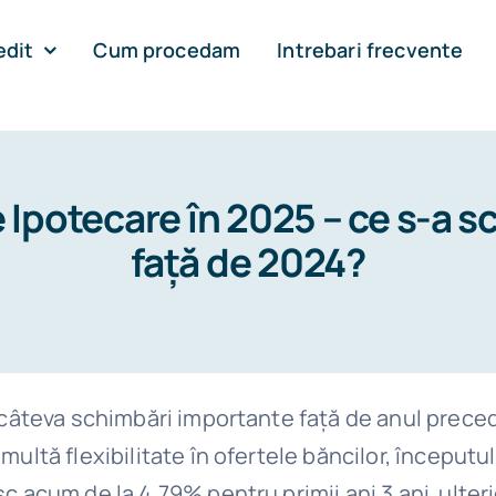
edit
Cum procedam
Intrebari frecvente
 Ipotecare în 2025 – ce s-a 
față de 2024?
u câteva schimbări importante față de anul preced
multă flexibilitate în ofertele băncilor, începutu
c acum de la 4,79% pentru primii ani 3 ani ulteri