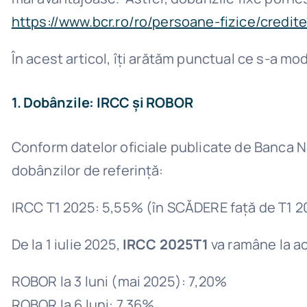
https://www.bcr.ro/ro/persoane-fizice/credi
În acest articol, îți arătăm punctual ce s-a mod
1. Dobânzile: IRCC și ROBOR
Conform datelor oficiale publicate de Banca Na
dobânzilor de referință:
IRCC T1 2025: 5,55% (în SCĂDERE față de T1 
De la 1 iulie 2025,
IRCC 2025T1
va ramâne la a
ROBOR la 3 luni (mai 2025): 7,20%
ROBOR la 6 luni: 7,36%