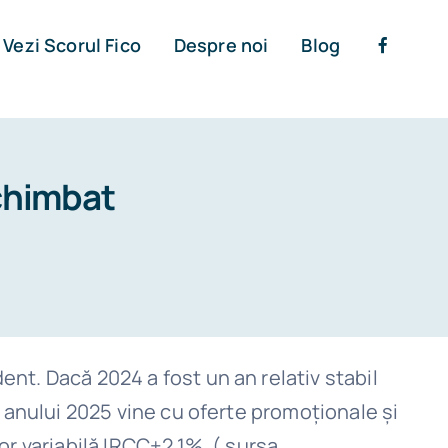
Vezi Scorul Fico
Despre noi
Blog
schimbat
ent. Dacă 2024 a fost un an relativ stabil
l anului 2025 vine cu oferte promoționale și
or variabilă IRCC+2,1%. ( sursa