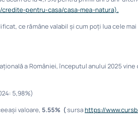
te/credite-pentru-casa/casa-mea-natura).
ificat, ce rămâne valabil și cum poți lua cele mai
țională a României, începutul anului 2025 vine c
2024: 5,98%)
ceeași valoare,
5.55% (
sursa
https://www.cursbn