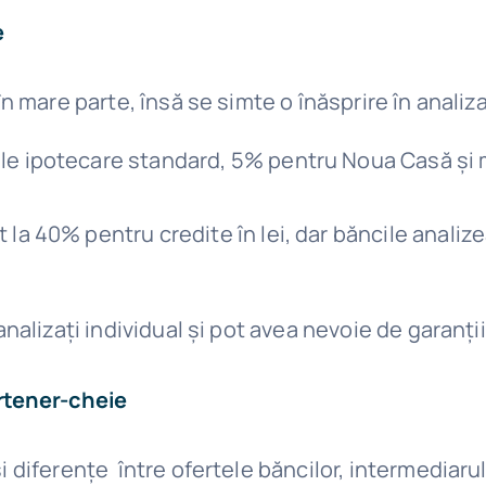
e
în mare parte, însă se simte o înăsprire în analiza
e ipotecare standard, 5% pentru Noua Casă și m
a 40% pentru credite în lei, dar băncile analizea
 analizați individual și pot avea nevoie de garanț
artener-cheie
și diferențe între ofertele băncilor, intermediaru