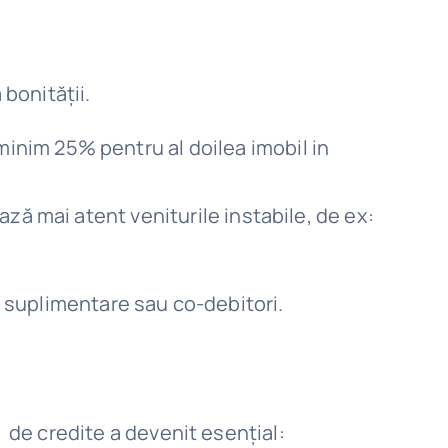
 bonității.
inim 25% pentru al doilea imobil in
ză mai atent veniturile instabile, de ex:
ii suplimentare sau co-debitori.
l de credite a devenit esențial: