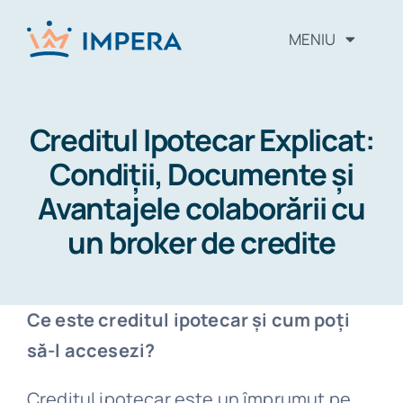
MENIU
Alege tipul de credit
Creditul Ipotecar Explicat:
Cum procedam
Condiții, Documente și
Avantajele colaborării cu
Intrebari frecvente
un broker de credite
Vezi Scorul Fico
Ce este creditul ipotecar și cum poți
Despre noi
să-l accesezi?
Blog
Creditul ipotecar este un împrumut pe