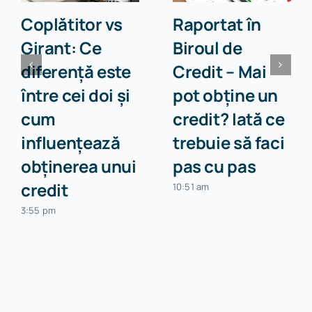
Coplătitor vs
Raportat în
Girant: Ce
Biroul de
diferență este
Credit – Mai
între cei doi și
pot obține un
cum
credit? Iată ce
influențează
trebuie să faci
obținerea unui
pas cu pas
credit
10:51 am
3:55 pm